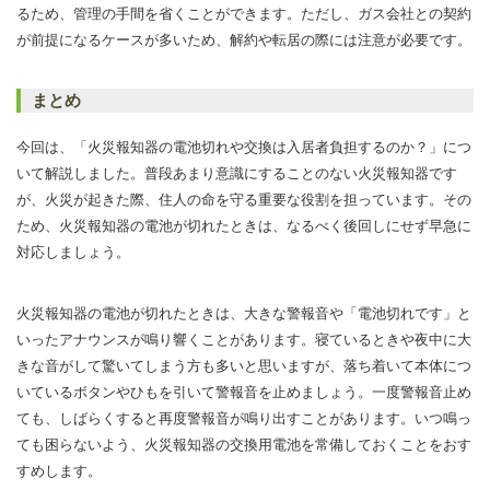
るため、管理の手間を省くことができます。ただし、ガス会社との契約
が前提になるケースが多いため、解約や転居の際には注意が必要です。
まとめ
今回は、「火災報知器の電池切れや交換は入居者負担するのか？」につ
いて解説しました。普段あまり意識にすることのない火災報知器です
が、火災が起きた際、住人の命を守る重要な役割を担っています。その
ため、火災報知器の電池が切れたときは、なるべく後回しにせず早急に
対応しましょう。
火災報知器の電池が切れたときは、大きな警報音や「電池切れです」と
いったアナウンスが鳴り響くことがあります。寝ているときや夜中に大
きな音がして驚いてしまう方も多いと思いますが、落ち着いて本体につ
いているボタンやひもを引いて警報音を止めましょう。一度警報音止め
ても、しばらくすると再度警報音が鳴り出すことがあります。いつ鳴っ
ても困らないよう、火災報知器の交換用電池を常備しておくことをおす
すめします。