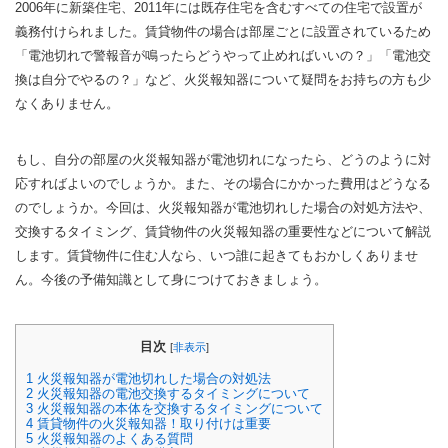
2006年に新築住宅、2011年には既存住宅を含むすべての住宅で設置が
義務付けられました。賃貸物件の場合は部屋ごとに設置されているため
「電池切れで警報音が鳴ったらどうやって止めればいいの？」「電池交
換は自分でやるの？」など、火災報知器について疑問をお持ちの方も少
なくありません。
もし、自分の部屋の火災報知器が電池切れになったら、どうのように対
応すればよいのでしょうか。また、その場合にかかった費用はどうなる
のでしょうか。今回は、火災報知器が電池切れした場合の対処方法や、
交換するタイミング、賃貸物件の火災報知器の重要性などについて解説
します。賃貸物件に住む人なら、いつ誰に起きてもおかしくありませ
ん。今後の予備知識として身につけておきましょう。
目次
[
非表示
]
1
火災報知器が電池切れした場合の対処法
2
火災報知器の電池交換するタイミングについて
3
火災報知器の本体を交換するタイミングについて
4
賃貸物件の火災報知器！取り付けは重要
5
火災報知器のよくある質問