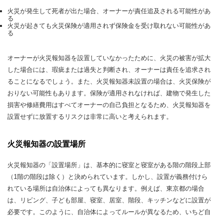
火災が発生して死者が出た場合、オーナーが責任追及される可能性があ
る
火災が起きても火災保険が適用されず保険金を受け取れない可能性があ
る
オーナーが火災報知器を設置していなかったために、火災の被害が拡大
した場合には、瑕疵または過失と判断され、オーナーは責任を追求され
ることになるでしょう。また、火災報知器未設置の場合は、火災保険が
おりない可能性もあります。保険が適用されなければ、建物で発生した
損害や修繕費用はすべてオーナーの自己負担となるため、火災報知器を
設置せずに放置するリスクは非常に高いと考えられます。
火災報知器の設置場所
火災報知器の「設置場所」は、基本的に寝室と寝室がある階の階段上部
（1階の階段は除く）と決められています。しかし、設置が義務付けら
れている場所は自治体によっても異なります。例えば、東京都の場合
は、リビング、子ども部屋、寝室、居室、階段、キッチンなどに設置が
必要です。このように、自治体によってルールが異なるため、いちど自