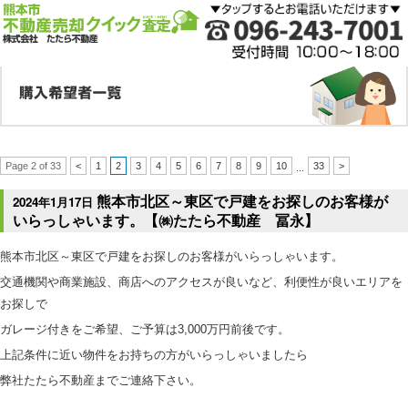
Page 2 of 33
<
1
2
3
4
5
6
7
8
9
10
33
>
...
熊本市北区～東区で戸建をお探しのお客様が
2024年1月17日
いらっしゃいます。【㈱たたら不動産 冨永】
熊本市北区～東区で戸建をお探しのお客様がいらっしゃいます。
交通機関や商業施設、商店へのアクセスが良いなど、利便性が良いエリアを
お探しで
ガレージ付きをご希望、ご予算は3,000万円前後です。
上記条件に近い物件をお持ちの方がいらっしゃいましたら
弊社たたら不動産までご連絡下さい。