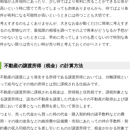
相場が上昇傾向にあったり、少し待てばより有利に売ることができる公算が
高いという時に慌てて売ってしまっても勿体ありませんから、待てばより条
件が有利になる可能性が高いというときには待つことも大切です。
考えすぎるのもよくありませんが、大きなお金が動くだけに簡単に考えすぎ
るのも禁物なので、最低限の相場を調べてその上で将来がどうなるか予想が
つかないとなったときには、早めに売ってしまうのも悪くないので特別な条
件がない限りは売りたい時が売り時と考えておくのがベストです。
不動産の譲渡所得（税金）の計算方法
不動産の譲渡により発生する所得である譲渡所得においては、分離課税とい
って給与などその他の所得とは別に課税される仕組みです。
不動産の譲渡所得に課税される税金は、所得税と住民税です。課税対象とな
る譲渡所得は、該当の不動産を譲渡した代金からその不動産の取得および譲
渡において必要となった費用を差し引いて算出します。
つまり、売った代金から買った時の代金・購入契約時の諸手数料などの費
用・その後の改良などの維持費や設備費・売却にあたっての仲介手数料・契
約書の収入印紙代などを差し引いたものが譲渡所得で、税金がかかる対象で