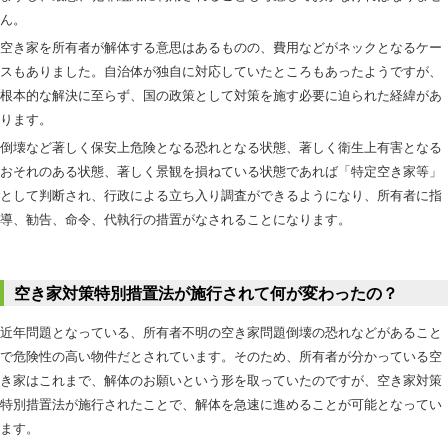
ん。
空き家を所有者が解体する意思はあるものの、費用などがネックとなるケー
スもありました。自治体が独自に対応していたところもあったようですが、
根本的な解決に至らず、国の政策として対策を施す必要に迫られた経緯があ
ります。
倒壊など著しく保安上危険となる恐れとなる状態、著しく衛生上有害となる
おそれのある状態、著しく景観を損ねている状態であれば「特定空き家等」
として判断され、行政による立ち入り調査ができるようになり、所有者に指
導、勧告、命令、代執行の措置がなされることになります。
空き家対策特別措置法が施行されて何が変わったの？
近年問題となっている、所有者不明の空き家問題倒壊の恐れなどがあること
で危険性の高い物件だとされています。そのため、所有者が分かっている空
き家はこれまで、解体のお願いという形を取っていたのですが、空き家対策
特別措置法が施行されたことで、解体を急速に進めることが可能となってい
ます。