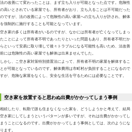
法の改善にて変わったことは、まず立ち入りが可能となった点です。危険性
の高いとされている家屋でも、所有者がおり、立ち入ることは不可能だった
のですが、法の改善によって危険性の高い家屋への立ち入りが許され、解体
を強制的に施行することも可能となっています。
空き家の多くは所有者がいるのですが、なかには所有者が亡くなってしまっ
たことによって所有者不明であったりといった問題もあり、所有者不明だか
らといって安易に取り壊して後々トラブルになる可能性も高いため、法改善
前には危険性の高い家屋でも解体は出来ませんでした。
しかし、こ空き家対策特別措置法によって、所有者不明の家屋を解体するこ
とが可能となっているのです。解体費用は市町村が負担することになるので
すが、危険な家屋をなくし、安全な生活を守るためには必要なことです。
空き家を放置すると思わぬ出費がかかってしまう事例
相続したり、転勤で誰も住まなくなった家を、どうしようかと考えて、結局
空き家にしてしまうというパターンが多いですが、それは出費がかかってし
まうことになるのです。出費がかかってしまう事例としては、次のようにな
ります。