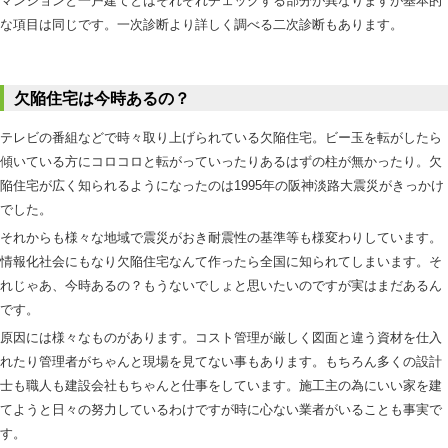
マンションと一戸建てとはそれぞれチェックする部分が異なりますが基本的
な項目は同じです。一次診断より詳しく調べる二次診断もあります。
欠陥住宅は今時あるの？
テレビの番組などで時々取り上げられている欠陥住宅。ビー玉を転がしたら
傾いている方にコロコロと転がっていったりあるはずの柱が無かったり。欠
陥住宅が広く知られるようになったのは1995年の阪神淡路大震災がきっかけ
でした。
それからも様々な地域で震災がおき耐震性の基準等も様変わりしています。
情報化社会にもなり欠陥住宅なんて作ったら全国に知られてしまいます。そ
れじゃあ、今時あるの？もうないでしょと思いたいのですが実はまだあるん
です。
原因には様々なものがあります。コスト管理が厳しく図面と違う資材を仕入
れたり管理者がちゃんと現場を見てない事もあります。もちろん多くの設計
士も職人も建設会社もちゃんと仕事をしています。施工主の為にいい家を建
てようと日々の努力しているわけですが時に心ない業者がいることも事実で
す。