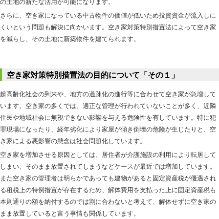
の土地の新たな活用が可能になります。
さらに、空き家になっている中古物件の価値が低いため投資資金が流入しに
くいという問題も解決に向かいます。空き家対策特別措置法によって空き家
を減らし、その土地に新築物件を建てられます。
空き家対策特別措置法の目的について「その１」
超高齢化社会の到来や、地方の過疎化の進行等に合わせて空き家が急増して
います。空き家の多くでは、適正な管理が行われていないことが多く、近隣
住民や地域社会に無視できない影響を与える危険性を有しています。特に犯
罪現場になったり、経年劣化により家屋が傾き倒壊の危険が生じたりと、空
き家による悪影響の懸念は社会問題化しています。
空き家を増加させる原因としては、居住者が介護施設の利用により転居して
しまい、そのまま放置されてしまうなどケースが最近では増加しています。
また空き家の管理者は明らかであっても建物があると固定資産税が優遇され
る租税上の特例措置が存在するため、解体費用を支払った上に固定資産税も
本則通りの額を納付するのでは割に合わないと考えて、解体せずに空き家の
まま放置していると言う事情も関係しています。