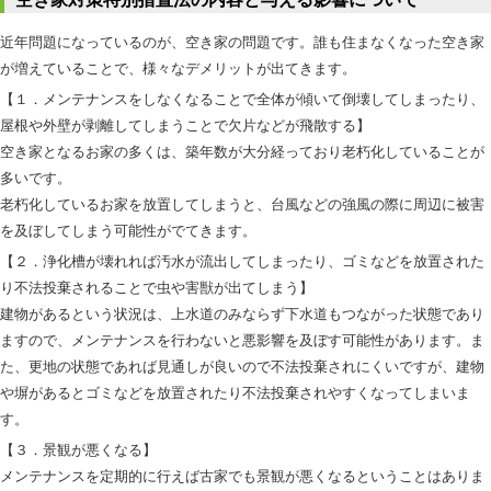
近年問題になっているのが、空き家の問題です。誰も住まなくなった空き家
が増えていることで、様々なデメリットが出てきます。
【１．メンテナンスをしなくなることで全体が傾いて倒壊してしまったり、
屋根や外壁が剥離してしまうことで欠片などが飛散する】
空き家となるお家の多くは、築年数が大分経っており老朽化していることが
多いです。
老朽化しているお家を放置してしまうと、台風などの強風の際に周辺に被害
を及ぼしてしまう可能性がでてきます。
【２．浄化槽が壊れれば汚水が流出してしまったり、ゴミなどを放置された
り不法投棄されることで虫や害獣が出てしまう】
建物があるという状況は、上水道のみならず下水道もつながった状態であり
ますので、メンテナンスを行わないと悪影響を及ぼす可能性があります。ま
た、更地の状態であれば見通しが良いので不法投棄されにくいですが、建物
や塀があるとゴミなどを放置されたり不法投棄されやすくなってしまいま
す。
【３．景観が悪くなる】
メンテナンスを定期的に行えば古家でも景観が悪くなるということはありま