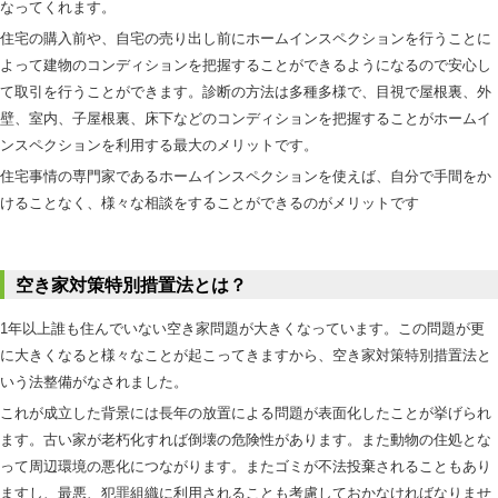
なってくれます。
住宅の購入前や、自宅の売り出し前にホームインスペクションを行うことに
よって建物のコンディションを把握することができるようになるので安心し
て取引を行うことができます。診断の方法は多種多様で、目視で屋根裏、外
壁、室内、子屋根裏、床下などのコンディションを把握することがホームイ
ンスペクションを利用する最大のメリットです。
住宅事情の専門家であるホームインスペクションを使えば、自分で手間をか
けることなく、様々な相談をすることができるのがメリットです
空き家対策特別措置法とは？
1年以上誰も住んでいない空き家問題が大きくなっています。この問題が更
に大きくなると様々なことが起こってきますから、空き家対策特別措置法と
いう法整備がなされました。
これが成立した背景には長年の放置による問題が表面化したことが挙げられ
ます。古い家が老朽化すれば倒壊の危険性があります。また動物の住処とな
って周辺環境の悪化につながります。またゴミが不法投棄されることもあり
ますし、最悪、犯罪組織に利用されることも考慮しておかなければなりませ