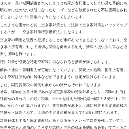
せんが、長い期間放置されてしまうとお家が老朽化してしまい見た目的にも
明らかに住めない状態になったり、ゴミなどを放置されたり不法投棄をされ
ることによりゴミ屋敷のようになってしまいます。
このような害が出る前に空き家対策として法律で空き家対策をバックアップ
するのが、「空き家対策特別措置法」になります。
空き家の調査と現況の把握することが市町村でできるようになっており、空
き家の所有者に対して適切な管理を促進する耐え、情報の提供や助言など必
要な援助を行います。
特に対策が必要な特定空家等にみなされると措置が講じられます。
解体の通告・強制退去が可能になっています。保安上の危険、衛生上有害に
なる空家は強制的に解体などができるように規定が設けられています。
また、固定資産税の特例対象からの除外も行われております。
通常、建物がある状況であれば固定資産税の特例対象となり、200㎡までは
評価額の６分の１の額に税率、200㎡を超えた部分は評価額の３分の１に税
率がかけられ計算されますが、改善勧告があると土地に対する固定資産税の
特例から除外されて、土地の固定資産税が最大で4.2倍も増額されます。
建物解体をすると固定資産税が高くなるからといって建物を残していても、
管理を怠ると結局のところ更地の時と同等の税金を納める必要がでてくるこ