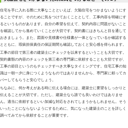
住宅を手に入れる際に大事なことといえば、欠陥住宅をつかまないようにす
ることですが、そのために気をつけておくこととして、工事内容を明確にす
るというものがあります。自分の希望を伝えて、契約内容に問題がないこと
を確認してから進めていくことが大切です。契約書にはきちんと目を通して
おきましょう。また、図面や見積書や仕様書が一体となっているか確認する
とともに、瑕疵担保責任の保証期間も確認しておくと安心感を得られます。
工事の節目で第三者の建築士にチェックを以来するということも大切です。
契約書類の内容のチェックを第三者の専門家に依頼することも大切ですが、
工事の節目というのもチェックすべき大事なタイミングです。住宅工事の知
識は一朝一夕に身につくようなものではありませんから、専門家に頼ってカ
バーしてもらうと安心でしょう。
ちなみに、何か考えがある時に伝える場合には、建築士に要望をしっかりと
伝えることが大切です。ただし、建築士なら誰でも良いわけではありませ
ん。適当に依頼するといい加減な対応をされてしまうかもしれません。そう
いったことにならないようにするために、気になった建築士のことを詳しく
調べてみてから依頼することが重要です。