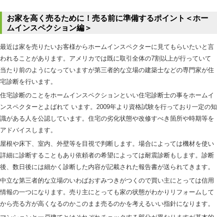
お家を高く売るために！売る前に準備するポイント＜ホー
ムインスペクション編＞
最近は家を売りたいお客様からホームインスペクターに見てもらいたいと言
われることがあります。アメリカでは既に取引全体の7割以上が行っていて
当たり前のようになっていますが第三者的な立場の建築士などの専門家が住
宅診断を行います。
住宅診断のことをホームインスペクションといい住宅診断士の事をホームイ
ンスペクターとよばれて います。2009年より資格試験を行っており一定の知
識がある人を公認しています。住宅の劣化状態や改修すべき箇所や時期等を
アドバイスします。
屋根や床下、室内、外壁等を目視で判断します。場合によっては機材を使い
詳細に診断することもあり依頼者の希望によっては耐震診断もします。診断
後、数日後には細かく診断した内容が記載された報告書が送られてきます。
中立な第三者的な立場のいわばおすみつきがつくので買い主にとっては信用
情報の一つになります。売り主にとっても家の状態がわかりリフォームして
から売る方が高くなるのかこのまま売るのかを考えるいい指針になります。