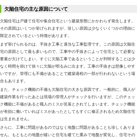
欠陥住宅の主な原因について
欠陥住宅は戸建て住宅や集合住宅という建築形態にかかわらず発生します。
その原因はいくつか挙げられますが、珍しい原因は少なくいくつかの理由に
限定されているという特徴があります。
まず挙げられるのは、手抜き工事と適当な工事監理です。この原因は欠陥住
宅の原因として最も多いもので、工事中の手抜きによって住宅として必要な
要素が欠けてしまい、すぐに欠陥工事であるということが判明することは少
なく時間を掛けて徐々に欠陥が明るみに出ます。工事の手抜きは想像しやす
いですが、管理にも不備があることで建築過程の一部が行われないという場
合もあります。
また、チェック機能の不備も欠陥住宅の大きな原因です。一般的に、職人が
建築作業を行ったあとは現場の管理人がチェックを行いますが、このチェッ
ク機能に不備があると職人のミスが見落とされてしまいます。チェック機能
が有効に働いていればミスがあったとしてもすぐに修正されるため欠陥住宅
は生まれません。
さらに、工事に問題があるのではなく地盤に問題があることも珍しくありま
せん。もともとの地盤が緩いと住宅を建てた重みで地盤が変化し、住宅その