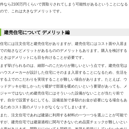
件なら2100万円くらいで買取りされてしまう可能性があるということになる
ので、これは大きなデメリットです。
建売住宅について デメリット編
住宅には注文住宅と建売住宅がありますが、建売住宅にはコスト面や入居ま
での短さなどメリットがあるもののデメリットもあります。購入を検討する
ときはデメリットにも目を向けることが必要です。
まず挙げられるのは、細部へのこだわりが難しいという点です。建売住宅は
ハウスメーカーが設計した住宅にそのまま入居することになるため、生活を
する上でのこだわりを実現することが難しい場合があります。たとえば、ウ
ッドデッキが欲しかったり暖炉で部屋を暖めたいという要望があっても、メ
ジャーではないため建売住宅にはそういった設備がないことが当たり前で
す。自分で設置するにしても、設備追加で多額のお金が必要になる場合もあ
るためコスト面のメリットがなくなってしまいます。
また、注文住宅であれば建築に利用する材料の一つ一つを選ぶことが可能で
すが、建売住宅では建築過程に関与できないため品質チェックが難しいとい
う面があります。間取りについても同様で、改築を前提にしていないためリ