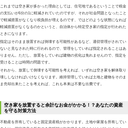
これまでは空き家が多かった理由としては、住宅地であるということで税金
の支払いが6分の1に軽減されていたのですが、それが社会問題となったこと
で軽減措置がなくなり税負担が増えるのです、ではどのような状態になれば
軽減措置がなくなるのかというと、自治体から特定空き家の指定が行われた
ときになります。
指定はそのまま放置すれば倒壊する可能性があるなど、適切管理がされてい
ないと見なされた時に行われるので、管理をしていれば指定されることはあ
りません。ただし、放置をしていれば建物の劣化は免れませんので、指定を
受けることは時間の問題です。
それから、放置して倒壊する可能性を考えれば、いずれは空き家を解体取り
壊ししなければいけなくなります。維持管理していれば土地と建物をそのま
ま売却出来たことを考えれば、これも本来は不要な出費です。
空き家を放置すると余計なお金がかかる！？あなたの資産
を守る対策方法
不動産を所有していると固定資産税がかかります。土地や家屋を所有してい