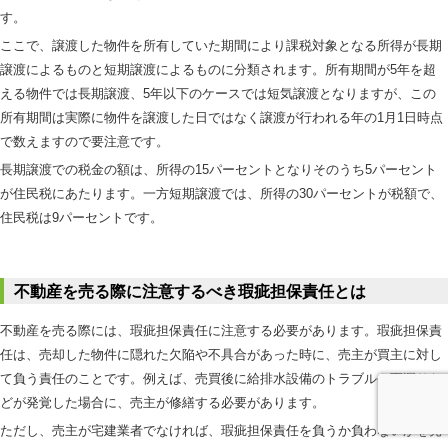
す。
ここで、譲渡した物件を所有していた期間により課税対象となる所得が長期
譲渡によるものと短期譲渡によるものに分類されます。所有期間が5年を超
える物件では長期譲渡、5年以下のケースでは短気譲渡となりますが、この
所有期間は実際に物件を譲渡した日ではなく譲渡が行われる年の1月1日時点
で数えますので要注意です。
長期譲渡での税金の額は、所得の15パーセントとなりそのうち5パーセント
が住民税にあたります。一方短期譲渡では、所得の30パーセントが税額で、
住民税は9パーセントです。
不動産を売る際に注意するべき瑕疵担保責任とは
不動産を売る際には、瑕疵担保責任に注意する必要があります。瑕疵担保責
任は、売却した物件に隠れた欠陥や不具合があった時に、売主が買主に対し
て負う責任のことです。例えば、売買後に給排水設備のトラブルや雨漏りな
どが発覚した場合に、売主が修繕する必要があります。
ただし、売主が宅建業者でなければ、瑕疵担保責任を負うか負わないかを売