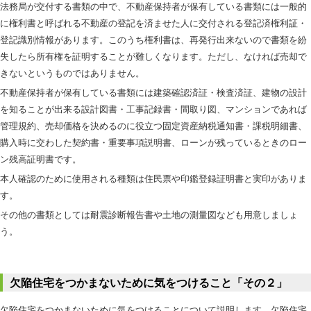
法務局が交付する書類の中で、不動産保持者が保有している書類には一般的
に権利書と呼ばれる不動産の登記を済ませた人に交付される登記済権利証・
登記識別情報があります。このうち権利書は、再発行出来ないので書類を紛
失したら所有権を証明することが難しくなります。ただし、なければ売却で
きないというものではありません。
不動産保持者が保有している書類には建築確認済証・検査済証、建物の設計
を知ることが出来る設計図書・工事記録書・間取り図、マンションであれば
管理規約、売却価格を決めるのに役立つ固定資産納税通知書・課税明細書、
購入時に交わした契約書・重要事項説明書、ローンが残っているときのロー
ン残高証明書です。
本人確認のために使用される種類は住民票や印鑑登録証明書と実印がありま
す。
その他の書類としては耐震診断報告書や土地の測量図なども用意しましょ
う。
欠陥住宅をつかまないために気をつけること「その２」
欠陥住宅をつかまないために気をつけることについて説明します。欠陥住宅