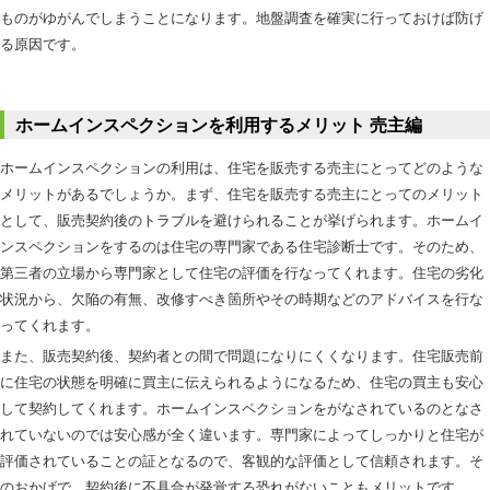
ものがゆがんでしまうことになります。地盤調査を確実に行っておけば防げ
る原因です。
ホームインスペクションを利用するメリット 売主編
ホームインスペクションの利用は、住宅を販売する売主にとってどのような
メリットがあるでしょうか。まず、住宅を販売する売主にとってのメリット
として、販売契約後のトラブルを避けられることが挙げられます。ホームイ
ンスペクションをするのは住宅の専門家である住宅診断士です。そのため、
第三者の立場から専門家として住宅の評価を行なってくれます。住宅の劣化
状況から、欠陥の有無、改修すべき箇所やその時期などのアドバイスを行な
ってくれます。
また、販売契約後、契約者との間で問題になりにくくなります。住宅販売前
に住宅の状態を明確に買主に伝えられるようになるため、住宅の買主も安心
して契約してくれます。ホームインスペクションをがなされているのとなさ
れていないのでは安心感が全く違います。専門家によってしっかりと住宅が
評価されていることの証となるので、客観的な評価として信頼されます。そ
のおかげで、契約後に不具合が発覚する恐れがないこともメリットです。