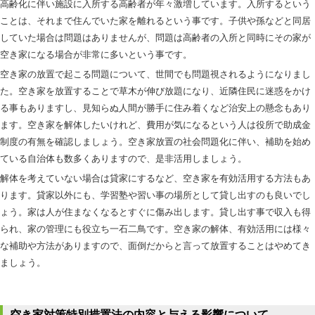
高齢化に伴い施設に入所する高齢者が年々激増しています。入所するという
ことは、それまで住んでいた家を離れるという事です。子供や孫などと同居
していた場合は問題はありませんが、問題は高齢者の入所と同時にその家が
空き家になる場合が非常に多いという事です。
空き家の放置で起こる問題について、世間でも問題視されるようになりまし
た。空き家を放置することで草木が伸び放題になり、近隣住民に迷惑をかけ
る事もありますし、見知らぬ人間が勝手に住み着くなど治安上の懸念もあり
ます。空き家を解体したいけれど、費用が気になるという人は役所で助成金
制度の有無を確認しましょう。空き家放置の社会問題化に伴い、補助を始め
ている自治体も数多くありますので、是非活用しましょう。
解体を考えていない場合は貸家にするなど、空き家を有効活用する方法もあ
ります。貸家以外にも、学習塾や習い事の場所として貸し出すのも良いでし
ょう。家は人が住まなくなるとすぐに傷み出します。貸し出す事で収入も得
られ、家の管理にも役立ち一石二鳥です。空き家の解体、有効活用には様々
な補助や方法がありますので、面倒だからと言って放置することはやめてき
ましょう。
空き家対策特別措置法の内容と与える影響について