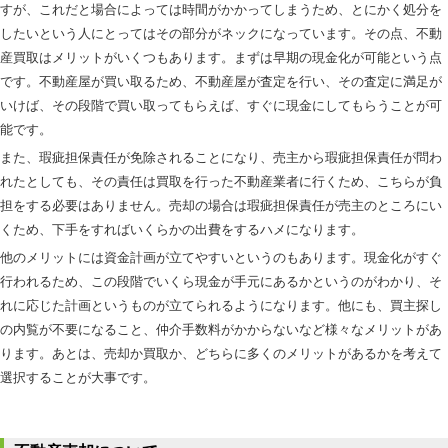
すが、これだと場合によっては時間がかかってしまうため、とにかく処分を
したいという人にとってはその部分がネックになっています。その点、不動
産買取はメリットがいくつもあります。まずは早期の現金化が可能という点
です。不動産屋が買い取るため、不動産屋が査定を行い、その査定に満足が
いけば、その段階で買い取ってもらえば、すぐに現金にしてもらうことが可
能です。
また、瑕疵担保責任が免除されることになり、売主から瑕疵担保責任が問わ
れたとしても、その責任は買取を行った不動産業者に行くため、こちらが負
担をする必要はありません。売却の場合は瑕疵担保責任が売主のところにい
くため、下手をすればいくらかの出費をするハメになります。
他のメリットには資金計画が立てやすいというのもあります。現金化がすぐ
行われるため、この段階でいくら現金が手元にあるかというのがわかり、そ
れに応じた計画というものが立てられるようになります。他にも、買主探し
の内覧が不要になること、仲介手数料がかからないなど様々なメリットがあ
ります。あとは、売却か買取か、どちらに多くのメリットがあるかを考えて
選択することが大事です。