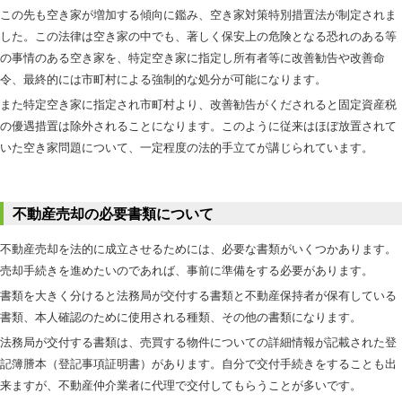
この先も空き家が増加する傾向に鑑み、空き家対策特別措置法が制定されま
した。この法律は空き家の中でも、著しく保安上の危険となる恐れのある等
の事情のある空き家を、特定空き家に指定し所有者等に改善勧告や改善命
令、最終的には市町村による強制的な処分が可能になります。
また特定空き家に指定され市町村より、改善勧告がくだされると固定資産税
の優遇措置は除外されることになります。このように従来はほぼ放置されて
いた空き家問題について、一定程度の法的手立てが講じられています。
不動産売却の必要書類について
不動産売却を法的に成立させるためには、必要な書類がいくつかあります。
売却手続きを進めたいのであれば、事前に準備をする必要があります。
書類を大きく分けると法務局が交付する書類と不動産保持者が保有している
書類、本人確認のために使用される種類、その他の書類になります。
法務局が交付する書類は、売買する物件についての詳細情報が記載された登
記簿謄本（登記事項証明書）があります。自分で交付手続きをすることも出
来ますが、不動産仲介業者に代理で交付してもらうことが多いです。