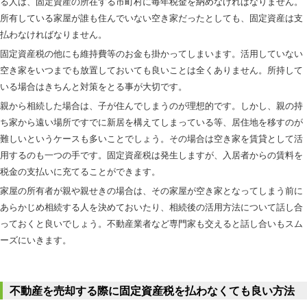
る人は、固定資産の所在する市町村に毎年税金を納めなければなりません。
所有している家屋が誰も住んでいない空き家だったとしても、固定資産は支
払わなければなりません。
固定資産税の他にも維持費等のお金も掛かってしまいます。活用していない
空き家をいつまでも放置しておいても良いことは全くありません。所持して
いる場合はきちんと対策をとる事が大切です。
親から相続した場合は、子が住んでしまうのが理想的です。しかし、親の持
ち家から遠い場所ですでに新居を構えてしまっている等、居住地を移すのが
難しいというケースも多いことでしょう。その場合は空き家を賃貸として活
用するのも一つの手です。固定資産税は発生しますが、入居者からの賃料を
税金の支払いに充てることができます。
家屋の所有者が親や親せきの場合は、その家屋が空き家となってしまう前に
あらかじめ相続する人を決めておいたり、相続後の活用方法について話し合
っておくと良いでしょう。不動産業者など専門家も交えると話し合いもスム
ーズにいきます。
不動産を売却する際に固定資産税を払わなくても良い方法