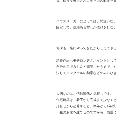
督、様々な職人さんこそ本当の躯体を
ハウスメーカーによっては、間違いな
固定して、信頼ある方しか依頼をしな
何棟も一緒にやってきたからこそでき
建築作品もモチロン選ぶポイントとし
自分の目できちんと確認したうえで、
決してコンクールの勲章などのみにひ
大切なのは、信頼関係と気持ちです。
住宅建築は、着工から完成まで少なくと
打合せから起算すると、半年から1年以
一生のお家を建てるのですから、慎重