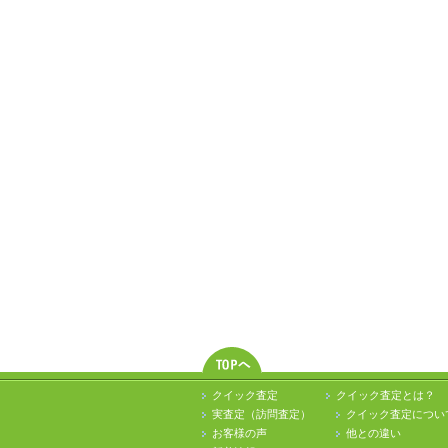
クイック査定
クイック査定とは？
実査定（訪問査定）
クイック査定につい
お客様の声
他との違い