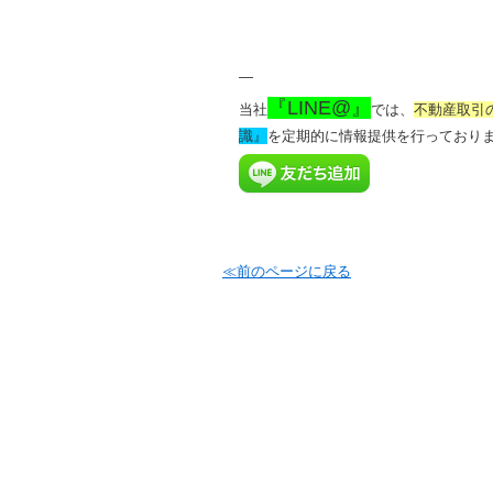
—
『LINE@』
当社
では、
不動産取引
識』
を定期的に情報提供を行っており
≪前のページに戻る