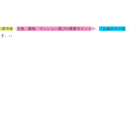
の裏情報
・
土地、建物、マンション選びの重要ポイント
や、
『お金のマメ知
ます。
↓↓