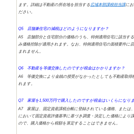
ます。詳細は不動産の所在地を担当する
広域本部課税担当課
にお
ださい。
Q5 店舗兼住宅の減税はどのようになりますか？
A5 店舗部分と住宅部分の価格のうち、特例適用住宅に該当す
み価格控除が適用されます。なお、特例適用住宅の面積要件に店
まれません。
Q6 不動産を等価交換したのですが税金はかかりますか？
A6 等価交換により金銭の授受がなかったとしても不動産取得
れます。
Q7 家屋を1,500万円で購入したのですが税金はいくらになり
A7 家屋は、固定資産課税台帳に登録されている価格、または
において固定資産評価基準に基づき調査・決定した価格により
ので、購入価格から税額を算定することはできません。