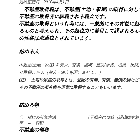
最終更新日：2016年4月1日
不動産取得税は、不動産(土地・家屋) の取得に対し
不動産の取得者に課税される税金です。
不動産の取得という行為には、一般的にその背後に担
るものと考えられ、その担税力に着目して課されるも
の性格は流通税とされています。
納める人
不動産(土地・家屋) を売買、交換、贈与、建築(新築、増築、改築)
り取得した人（個人・法人を問いません。）
(注) 土地や家屋の取得とは、登記の有無、有償、無償の別な
その不動産の所有権を現実に取得す
る
ことをいいます。
納める額
〇 税額の計算方法 〔不動産の価格（課税標準額）
率 ＝ 税額
不動産の価格