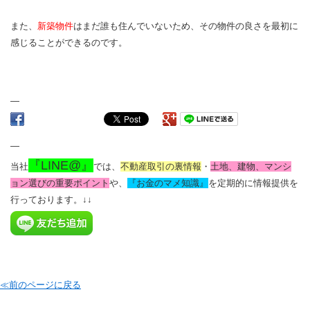
また、
新築物件
はまだ誰も住んでいないため、その物件の良さを最初に
感じることができるのです。
—
—
『LINE@』
当社
では、
不動産取引の裏情報
・
土地、建物、マンシ
ョン選びの重要ポイント
や、
『お金のマメ知識』
を定期的に情報提供を
行っております。
↓↓
≪前のページに戻る