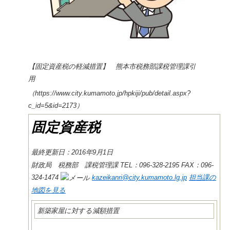
【固定資産税の軽減措置】 熊本市税務部課税管理課引
用
（https://www.city.kumamoto.jp/hpkiji/pub/detail.aspx?
c_id=5&id=2173）
固定資産税
最終更新日：2016年9月1日
財政局 税務部 課税管理課
TEL：096-328-2195
FAX：096-
324-1474
kazeikanri@city.kumamoto.lg.jp
担当課の
地図を見る
新築家屋に対する減額措置