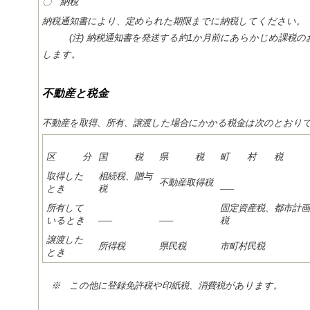
〇 納税
納税通知書により、定められた期限までに納税してください。
(注) 納税通知書を発送する約1か月前にあらかじめ課税
します。
不動産と税金
不動産を取得、所有、譲渡した場合にかかる税金は次のとおり
区 分
国 税
県 税
町 村 税
取得した
相続税、贈与
不動産取得税
とき
税
—–
所有して
固定資産税、都市計画
いるとき
—–
—–
税
譲渡した
所得税
県民税
市町村民税
とき
※ この他に登録免許税や印紙税、消費税があります。