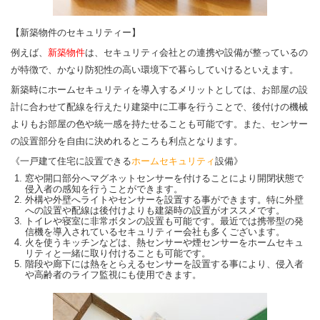
【新築物件のセキュリティー】
例えば、
新築物件
は、セキュリティ会社との連携や設備が整っているの
が特徴で、かなり防犯性の高い環境下で暮らしていけるといえます。
新築時にホームセキュリティを導入するメリットとしては、お部屋の設
計に合わせて配線を行えたり建築中に工事を行うことで、後付けの機械
よりもお部屋の色や統一感を持たせることも可能です。また、センサー
の設置部分を自由に決めれるところも利点となります。
《一戸建て住宅に設置できる
ホームセキュリティ
設備》
窓や開口部分へマグネットセンサーを付けることにより開閉状態で
侵入者の感知を行うことができます。
外構や外壁へライトやセンサーを設置する事ができます。特に外壁
への設置や配線は後付けよりも建築時の設置がオススメです。
トイレや寝室に非常ボタンの設置も可能です。最近では携帯型の発
信機を導入されているセキュリティー会社も多くございます。
火を使うキッチンなどは、熱センサーや煙センサーをホームセキュ
リティと一緒に取り付けることも可能です。
階段や廊下には熱をとらえるセンサーを設置する事により、侵入者
や高齢者のライフ監視にも使用できます。