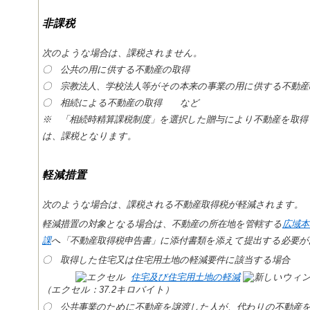
非課税
次のような場合は、課税されません。
〇 公共の用に供する不動産の取得
〇 宗教法人、学校法人等がその本来の事業の用に供する不動産
〇 相続による不動産の取得 など
※ 「相続時精算課税制度」を選択した贈与により不動産を取得
は、課税となります。
軽減措置
次のような場合は、課税される不動産取得税が軽減されます。
軽減措置の対象となる場合は、不動産の所在地を管轄する
広域本
課
へ「不動産取得税申告書」に添付書類を添えて提出する必要
〇 取得した住宅又は住宅用土地の軽減要件に該当する場合
住宅及び住宅用土地の軽減
（エクセル：37.2キロバイト）
〇 公共事業のために不動産を譲渡した人が、代わりの不動産