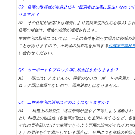
Q2 住宅の取得者が単身赴任中（配偶者は住宅に居住）なので
りますか？
A2 その住宅が新築(又は建売により新築未使用住宅を購入) さ
住宅の場合は、価格の控除が適用されます。
中古住宅の取得については、一定の条件を満たす場合に軽減の
ことがありますので、不動産の所在地を担当する
広域本部課税
い合わせください。
Q3 カーポートやブロック塀に税金はかかりますか？
A3 一概にはいえませんが、周壁のないカーポートや家屋と一
ロック塀は家屋でないので、課税対象とはなりません。
Q4 二世帯住宅の減税はどのようになりますか？
A4 構造上の独立性（各世帯間が壁やドア等により遮断され
と)、利用上の独立性（各世帯が独立した玄関を有するなど、各
ぞれの専有部分だけで生活できるよう専用の設備がそれぞれ備
と）の要件を全て満たしている場合は、各戸につき価格の控除