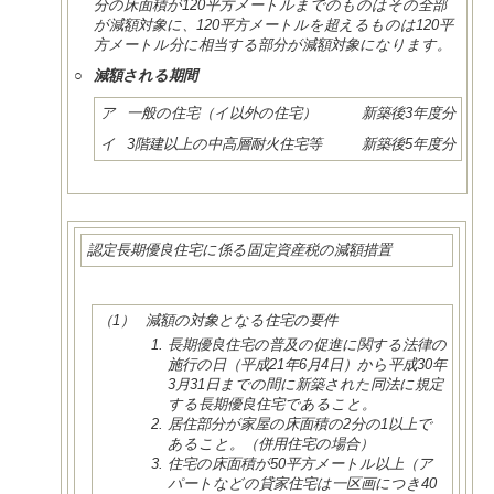
分の床面積が120平方メートルまでのものはその全部
が減額対象に、120平方メートルを超えるものは120平
方メートル分に相当する部分が減額対象になります。
○
減額される期間
ア
一般の住宅（イ以外の住宅）
新築後3年度分
イ
3階建以上の中高層耐火住宅等
新築後5年度分
認定長期優良住宅に係る固定資産税の減額措置
（1）
減額の対象となる住宅の要件
長期優良住宅の普及の促進に関する法律の
施行の日（平成21年6月4日）から平成30年
3月31日までの間に新築された同法に規定
する長期優良住宅であること。
居住部分が家屋の床面積の2分の1以上で
あること。（併用住宅の場合）
住宅の床面積が50平方メートル以上（ア
パートなどの貸家住宅は一区画につき40