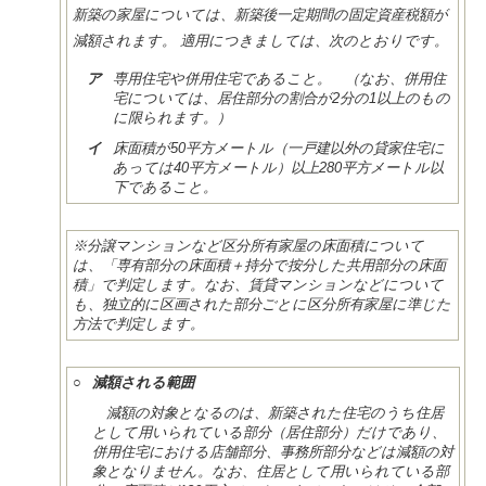
新築の家屋については、新築後一定期間の固定資産税額が
減額されます。 適用につきましては、次のとおりです。
ア
専用住宅や併用住宅であること。 （なお、併用住
宅については、居住部分の割合が2分の1以上のもの
に限られます。）
イ
床面積が50平方メートル（一戸建以外の貸家住宅に
あっては40平方メートル）以上280平方メートル以
下であること。
※分譲マンションなど区分所有家屋の床面積について
は、「専有部分の床面積＋持分で按分した共用部分の床面
積」で判定します。なお、賃貸マンションなどについて
も、独立的に区画された部分ごとに区分所有家屋に準じた
方法で判定します。
○
減額される範囲
減額の対象となるのは、新築された住宅のうち住居
として用いられている部分（居住部分）だけであり、
併用住宅における店舗部分、事務所部分などは減額の対
象となりません。なお、住居として用いられている部