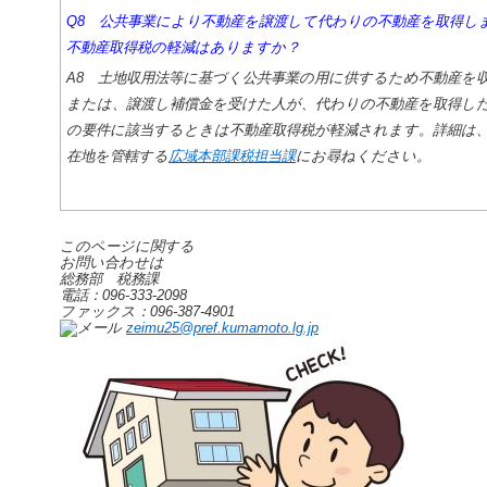
Q8 公共事業により不動産を譲渡して代わりの不動産を取得し
不動産取得税の軽減はありますか？
A8 土地収用法等に基づく公共事業の用に供するため不動産を
または、譲渡し補償金を受けた人が、代わりの不動産を取得し
の要件に該当するときは不動産取得税が軽減されます。詳細は
在地を管轄する
広域本部課税担当課
にお尋ねください。
このページに関する
お問い合わせは
総務部 税務課
電話：096-333-2098
ファックス：096-387-4901
zeimu25@pref.kumamoto.lg.jp