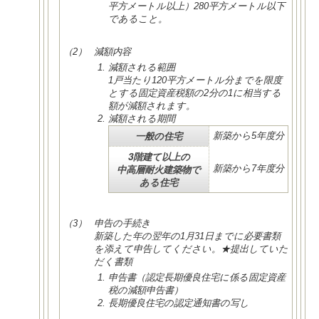
平方メートル以上）280平方メートル以下
であること。
（2）
減額内容
減額される範囲
1戸当たり120平方メートル分までを限度
とする固定資産税額の2分の1に相当する
額が減額されます。
減額される期間
一般の住宅
新築から5年度分
3階建て以上の
中高層耐火建築物で
新築から7年度分
ある住宅
（3）
申告の手続き
新築した年の翌年の1月31日までに必要書類
を添えて申告してください。★提出していた
だく書類
申告書（認定長期優良住宅に係る固定資産
税の減額申告書）
長期優良住宅の認定通知書の写し