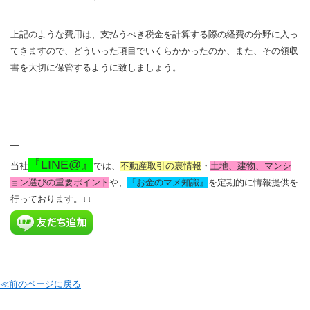
上記のような費用は、支払うべき税金を計算する際の経費の分野に入っ
てきますので、どういった項目でいくらかかったのか、また、その領収
書を大切に保管するように致しましょう。
—
『LINE@』
当社
では、
不動産取引の裏情報
・
土地、建物、マンシ
ョン選びの重要ポイント
や、
『お金のマメ知識』
を定期的に情報提供を
行っております。
↓↓
≪前のページに戻る