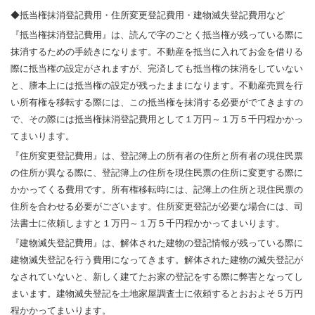
◆抵当権抹消登記費用・住所変更登記費用・建物滅失登記費用など
『抵当権抹消登記費用』は、読んで字のごとく抵当権が残っている際に
抹消するための手続きになります。不動産を抵当に入れてお金を借りる
際に抵当権の設定がされますが、完済しても抵当権の抹消をしていない
と、謄本上には抵当権の設定が残ったままになります。不動産売買を行
い所有権を移転する際には、この抵当権を抹消する必要がでてきますの
で、その際には抵当権抹消登記費用として１万円～１万５千円程かかっ
てまいります。
『住所変更登記費用』は、登記簿上の所有者の住所と所有者の現住民票
の住所が異なる際に、登記簿上の住所を現住民票の住所に変更する際に
かかってくる費用です。所有権移転時には、記簿上の住所と現住民票の
住所を合わせる必要がございます。住所変更登記が必要な場合には、司
法書士に依頼しますと１万円～１万５千円程かかってまいります。
『建物滅失登記費用』は、解体された建物の登記情報が残っている際に
建物滅失登記を行う費用になってきます。解体された建物の滅失登記が
なされていないと、新しく建てたお家の登記をする際に弊害となってし
まいます。建物滅失登記を土地家屋調査士に依頼するとおおよそ５万円
程かかってまいります。