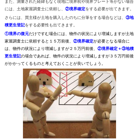
また、測量された経緯もなく現地に境界杭や境界プレート等がない場合
には、土地家屋調査士に依頼し、
②境界確定
をする必要が出てきます。
さらには、買主様が土地を購入したのちに分筆をする場合などは、
③地
積更生登記
をする必要性も出てきます。
①境界の復元
だけですむ場合には、物件の状況により増減しますが土地
家屋調査士に依頼すると１５万前後、
②境界確定
が必要となる場合に
は、物件の状況により増減しますが２５万円前後、
②境界確定＋③地積
更生登記
の場合であれば、物件の状況により増減しますが３５万円前後
がかかってくるものと考えておくことが良いでしょう。