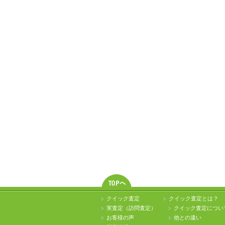
クイック査定
クイック査定とは？
実査定（訪問査定）
クイック査定につい
お客様の声
他との違い