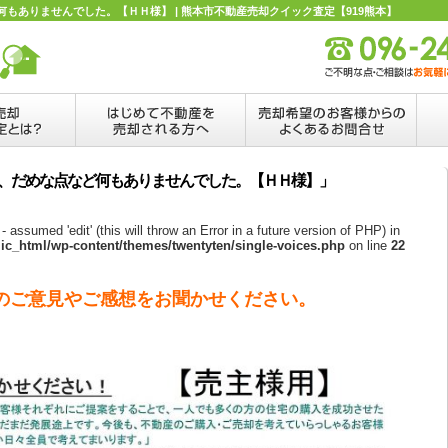
もありませんでした。【ＨＨ様】 | 熊本市不動産売却クイック査定【919熊本】
事、だめな点など何もありませんでした。【ＨＨ様】」
- assumed 'edit' (this will throw an Error in a future version of PHP) in
c_html/wp-content/themes/twentyten/single-voices.php
on line
22
のご意見やご感想をお聞かせください。