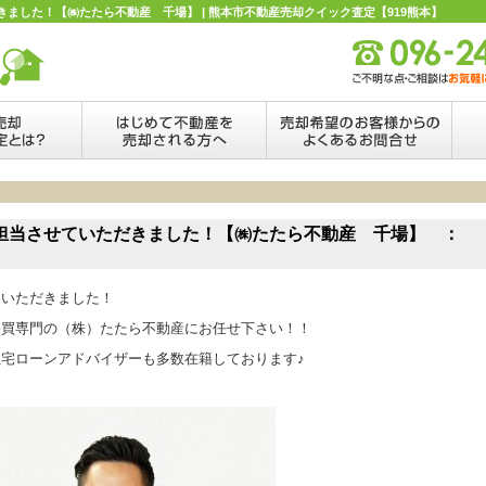
ました！【㈱たたら不動産 千場】 | 熊本市不動産売却クイック査定【919熊本】
担当させていただきました！【㈱たたら不動産 千場】 ：
ていただきました！
売買専門の（株）たたら不動産にお任せ下さい！！
宅ローンアドバイザーも多数在籍しております♪