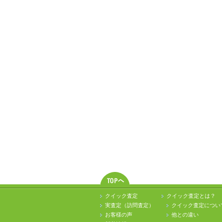
クイック査定
クイック査定とは？
実査定（訪問査定）
クイック査定につい
お客様の声
他との違い