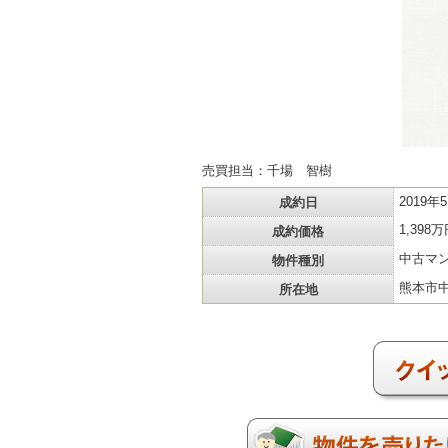
売買担当：千場 智樹
成約日
2019年
成約価格
1,398
物件種別
中古マ
所在地
熊本市