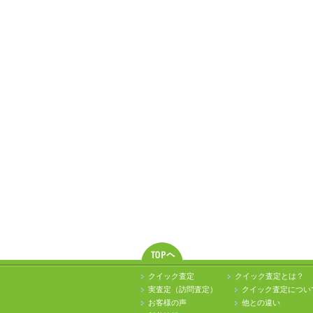
クイック査定
クイック査定とは？
実査定（訪問査定）
クイック査定につい
お客様の声
他との違い