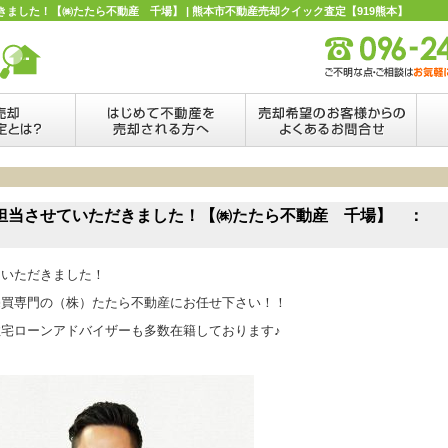
ました！【㈱たたら不動産 千場】 | 熊本市不動産売却クイック査定【919熊本】
担当させていただきました！【㈱たたら不動産 千場】 ：
ていただきました！
売買専門の（株）たたら不動産にお任せ下さい！！
宅ローンアドバイザーも多数在籍しております♪