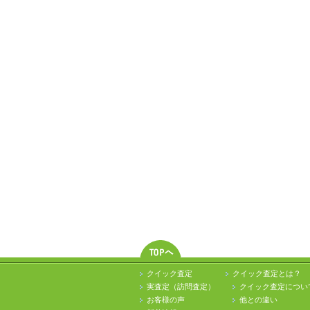
クイック査定
クイック査定とは？
実査定（訪問査定）
クイック査定につい
お客様の声
他との違い