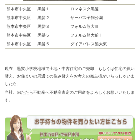
熊本市中央区
黒髪１
ロマネスク黒髪
熊本市中央区
黒髪２
サーパス子飼公園
熊本市中央区
黒髪３
フォルム熊大Ⅲ
熊本市中央区
黒髪５
フォルム熊大前Ⅰ
熊本市中央区
黒髪５
ダイアパレス熊大東
現在、黒髪小学校地域で土地・中古住宅のご売却、もしくは住宅の買い
替え、お住まいの周辺での住み替えをお考えの売主様がいらっしゃいま
したら、
当社、㈱たたら不動産へ不動産査定のご用命をよろしくお願いいたしま
す。