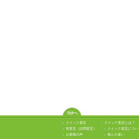
クイック査定
クイック査定とは？
実査定（訪問査定）
クイック査定につい
お客様の声
他との違い