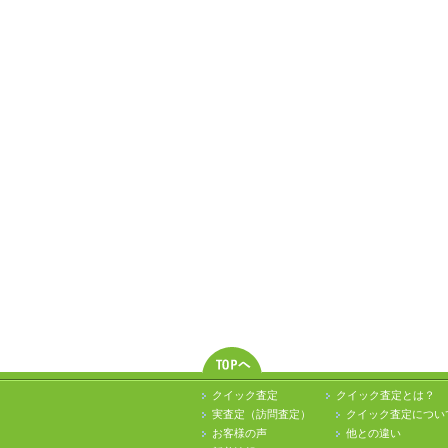
クイック査定
クイック査定とは？
実査定（訪問査定）
クイック査定につい
お客様の声
他との違い