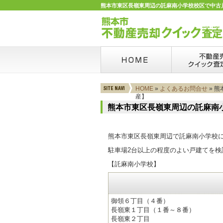
熊本市東区長嶺東周辺の託麻南小学校校区で中古戸
HOME
»
よくあるお問合せ
» 
産】
熊本市東区長嶺東周辺の託麻南
熊本市東区長嶺東周辺で託麻南小学校
駐車場2台以上の程度のよい戸建てを検
【託麻南小学校】
御領６丁目（４番）
長嶺東１丁目（１番～８番）
長嶺東２丁目