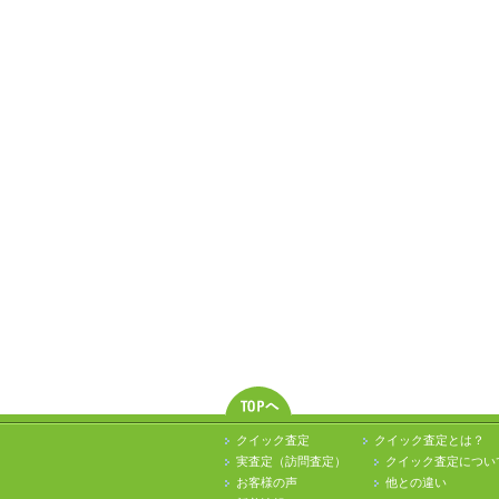
クイック査定
クイック査定とは？
実査定（訪問査定）
クイック査定につい
お客様の声
他との違い