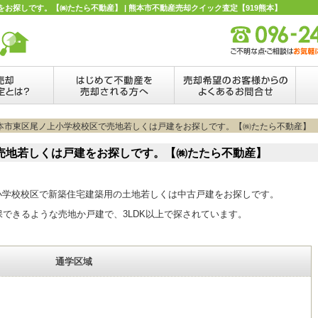
お探しです。【㈱たたら不動産】 | 熊本市不動産売却クイック査定【919熊本】
熊本市東区尾ノ上小学校校区で売地若しくは戸建をお探しです。【㈱たたら不動産】
売地若しくは戸建をお探しです。【㈱たたら不動産】
小学校校区で新築住宅建築用の土地若しくは中古戸建をお探しです。
保できるような売地か戸建で、3LDK以上で探されています。
通学区域