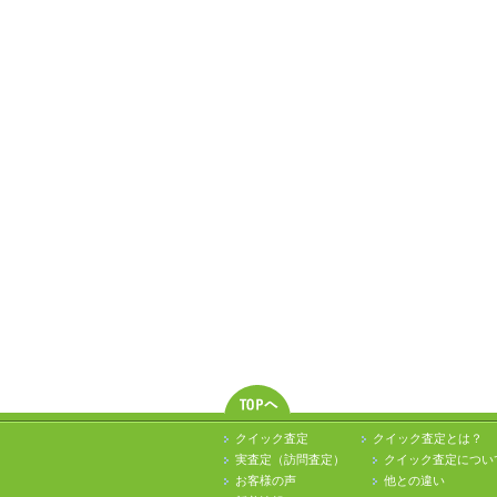
クイック査定
クイック査定とは？
実査定（訪問査定）
クイック査定につい
お客様の声
他との違い