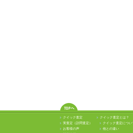
クイック査定
クイック査定とは？
実査定（訪問査定）
クイック査定につい
お客様の声
他との違い