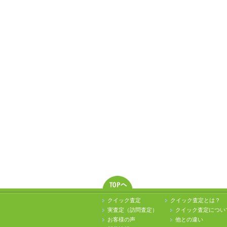
クイック査定
クイック査定とは？
実査定（訪問査定）
クイック査定につい
お客様の声
他との違い