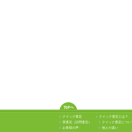
クイック査定
クイック査定とは？
実査定（訪問査定）
クイック査定につい
お客様の声
他との違い