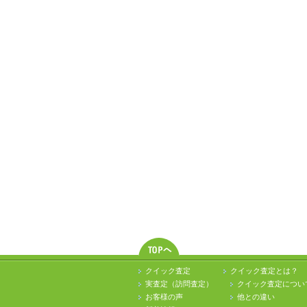
クイック査定
クイック査定とは？
実査定（訪問査定）
クイック査定につい
お客様の声
他との違い