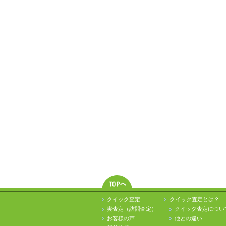
クイック査定
クイック査定とは？
実査定（訪問査定）
クイック査定につい
お客様の声
他との違い